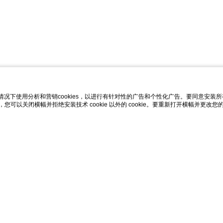
况下使用分析和营销cookies，以进行有针对性的广告和个性化广告。要同意安装所有类别的 
使用“x”，您可以关闭横幅并拒绝安装技术 cookie 以外的 cookie。要重新打开横幅并更