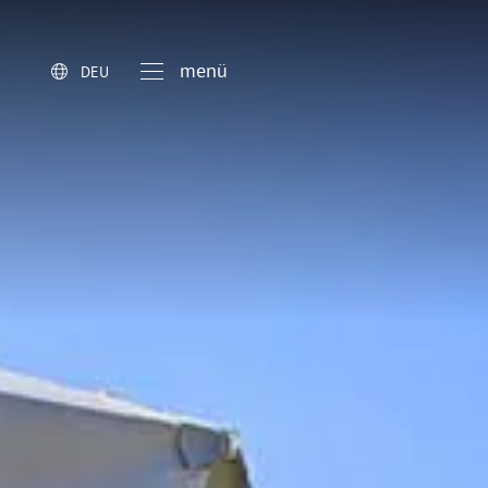
menü
DEU