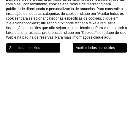
com o seu consentimento, cookies analíticos e de marketing para
publicidade direcionada e personalização de anúncios. Para consentir a
instalação de todas as categorias de cookies, clique em “Aceitar todos os
cookies” para selecionar categorias específicas de cookies, clique em
"Selecionar cookies"; utilizando o “x” pode fechar a faixa e recusar a
instalação de cookies que não sejam cookies técnicos. Para voltar a abrir a
faixa e alterar as suas preferências, clique em “Cookies” no rodapé do sítio
Web e na página de reservas. Para mais informações
clique aqui
.
HOME
QUARTOS
SUPERIORES
Quartos Superiores
Grandes quartos elegantes em estilo contemporâneo, com
mòveis de madeira wengé ou em madeira de nogueira fino.
Cama de casal ou 2 camas, sala de banho com banheira ou
chuveiro, produtos de higiene pessoal personalizados de
cortesia, secador de cabelo, aquecedor de toalhas, espelho de