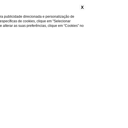
X
ara publicidade direcionada e personalização de
 específicas de cookies, clique em "Selecionar
a e alterar as suas preferências, clique em “Cookies” no
Precisa de ajuda?