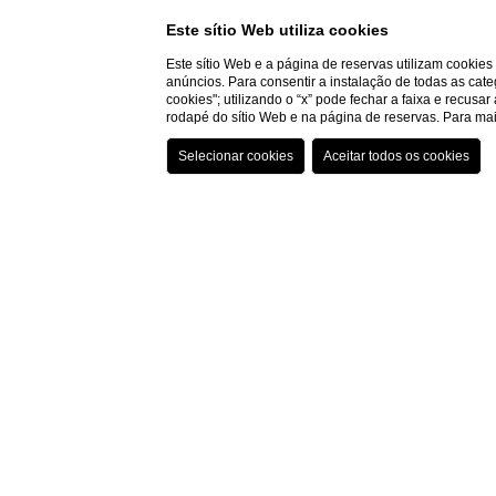
Este sítio Web utiliza cookies
Este sítio Web e a página de reservas utilizam cookie
anúncios. Para consentir a instalação de todas as cate
cookies"; utilizando o “x” pode fechar a faixa e recusa
rodapé do sítio Web e na página de reservas. Para m
HOME
QUARTOS
PRESTIGE
Quartos Prestige